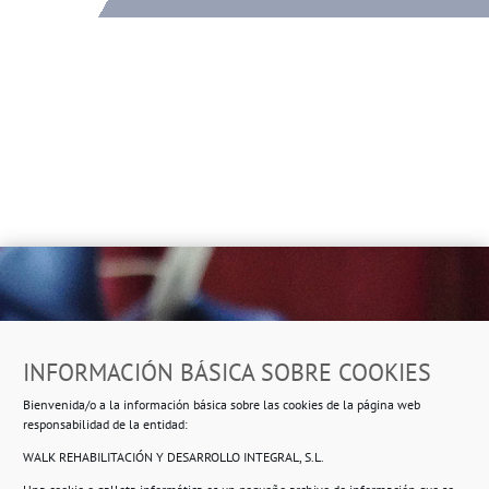
Dirección
INFORMACIÓN BÁSICA SOBRE COOKIES
Ropero Solidario de Usera
Bienvenida/o a la información básica sobre las cookies de la página web
Beasáin 25-33
posterior, local 3 – 28041 Madrid
responsabilidad de la entidad:
WALK REHABILITACIÓN Y DESARROLLO INTEGRAL, S.L.