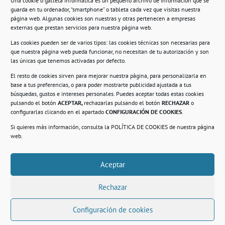
Una cookie o galleta informática es un pequeño archivo de información que se
guarda en tu ordenador, “smartphone” o tableta cada vez que visitas nuestra
Información
página web. Algunas cookies son nuestras y otras pertenecen a empresas
externas que prestan servicios para nuestra página web.
Política de privacidad.
Las cookies pueden ser de varios tipos: las cookies técnicas son necesarias para
que nuestra página web pueda funcionar, no necesitan de tu autorización y son
Compromiso con la protección de datos
las únicas que tenemos activadas por defecto.
personales.
El resto de cookies sirven para mejorar nuestra página, para personalizarla en
base a tus preferencias, o para poder mostrarte publicidad ajustada a tus
Política de Cookies.
búsquedas, gustos e intereses personales. Puedes aceptar todas estas cookies
pulsando el botón
ACEPTAR,
rechazarlas pulsando el botón
RECHAZAR
o
configurarlas clicando en el apartado
CONFIGURACIÓN DE COOKIES
.
Si quieres más información, consulta la
POLÍTICA DE COOKIES
de nuestra página
© 2021. Realizado en el Centro de Rehabilitación
Laboral de Usera
web.
Aceptar
.
Rechazar
Configuración de cookies