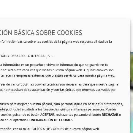
IÓN BÁSICA SOBRE COOKIES
nformación básica sobre las cookies de la página web responsabilidad de la
IÓN Y DESARROLLO INTEGRAL, S.L.
ta informática es un pequeño archivo de información que se guarda en tu
hone” o tableta cada vez que visitas nuestra página web. Algunas cookies son
ertenecen a empresas externas que prestan servicios para nuestra página web.
ser de varios tipos: las cookies técnicas son necesarias para que nuestra página
r, no necesitan de tu autorización y son las únicas que tenemos activadas por
rsonales.
 sirven para mejorar nuestra página, para personalizarla en base a tus preferencias,
rte publicidad ajustada a tus búsquedas, gustos e intereses personales. Puedes
s cookies pulsando el botón
ACEPTAR,
rechazarlas pulsando el botón
RECHAZAR
o
ando en el apartado
CONFIGURACIÓN DE COOKIES
.
ormación, consulta la
POLÍTICA DE COOKIES
de nuestra página web.
a