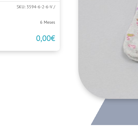
SKU:
3594-6-2-6-V
6 Meses
0,00
€