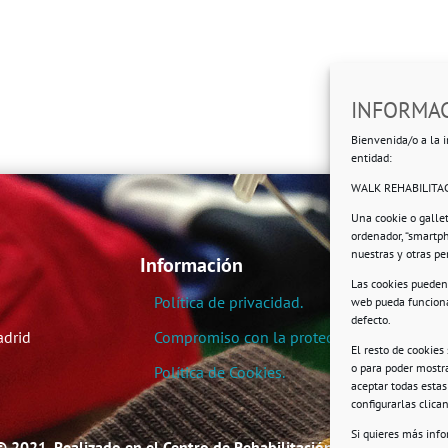
INFORMAC
Bienvenida/o a la i
entidad:
WALK REHABILITAC
Una cookie o galle
ordenador, “smartp
nuestras y otras p
Información
Las cookies pueden 
Política de privacidad.
web pueda funciona
defecto.
adrid
Compromiso con la protección de datos pe
El resto de cookies
o para poder mostra
Política de Cookies.
aceptar todas esta
configurarlas clic
Si quieres más inf
© 2021. Realizado en el Centro de Rehabilitación Laboral de User