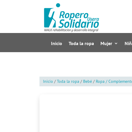
Inicio
Toda la ropa
Mujer
Niñ
Inicio
/
Toda la ropa
/
Bebé
/
Ropa / Complement