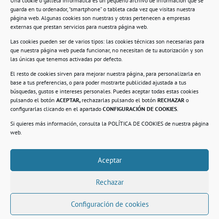
Una cookie o galleta informática es un pequeño archivo de información que se
guarda en tu ordenador, “smartphone” o tableta cada vez que visitas nuestra
Información
página web. Algunas cookies son nuestras y otras pertenecen a empresas
externas que prestan servicios para nuestra página web.
Política de privacidad.
Las cookies pueden ser de varios tipos: las cookies técnicas son necesarias para
que nuestra página web pueda funcionar, no necesitan de tu autorización y son
Compromiso con la protección de datos
las únicas que tenemos activadas por defecto.
personales.
El resto de cookies sirven para mejorar nuestra página, para personalizarla en
base a tus preferencias, o para poder mostrarte publicidad ajustada a tus
Política de Cookies.
búsquedas, gustos e intereses personales. Puedes aceptar todas estas cookies
pulsando el botón
ACEPTAR,
rechazarlas pulsando el botón
RECHAZAR
o
configurarlas clicando en el apartado
CONFIGURACIÓN DE COOKIES
.
Si quieres más información, consulta la
POLÍTICA DE COOKIES
de nuestra página
© 2021. Realizado en el Centro de Rehabilitación
Laboral de Usera
web.
Aceptar
.
Rechazar
Configuración de cookies