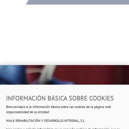
Dirección
INFORMACIÓN BÁSICA SOBRE COOKIES
Ropero Solidario de Usera
Bienvenida/o a la información básica sobre las cookies de la página web
Beasáin 25-33
posterior, local 3 – 28041 Madrid
responsabilidad de la entidad:
WALK REHABILITACIÓN Y DESARROLLO INTEGRAL, S.L.