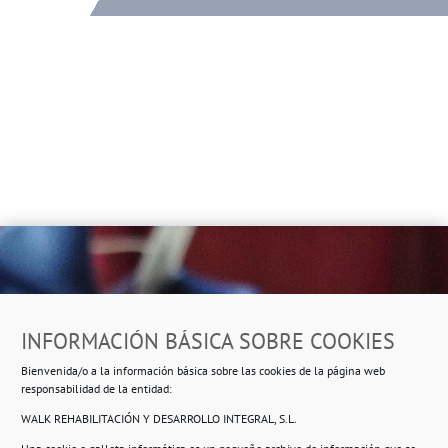
Dirección
INFORMACIÓN BÁSICA SOBRE COOKIES
Ropero Solidario de Usera
Bienvenida/o a la información básica sobre las cookies de la página web
Beasáin 25-33
posterior, local 3 – 28041 Madrid
responsabilidad de la entidad:
WALK REHABILITACIÓN Y DESARROLLO INTEGRAL, S.L.