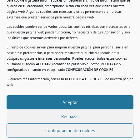
Una cookie o galleta informática es un pequeño archivo de información que se
guarda en tu ordenador, “smartphone” o tableta cada vez que visitas nuestra
Información
página web. Algunas cookies son nuestras y otras pertenecen a empresas
externas que prestan servicios para nuestra página web.
Política de privacidad.
Las cookies pueden ser de varios tipos: las cookies técnicas son necesarias para
que nuestra página web pueda funcionar, no necesitan de tu autorización y son
Compromiso con la protección de datos
las únicas que tenemos activadas por defecto.
personales.
El resto de cookies sirven para mejorar nuestra página, para personalizarla en
base a tus preferencias, o para poder mostrarte publicidad ajustada a tus
Política de Cookies.
búsquedas, gustos e intereses personales. Puedes aceptar todas estas cookies
pulsando el botón
ACEPTAR,
rechazarlas pulsando el botón
RECHAZAR
o
configurarlas clicando en el apartado
CONFIGURACIÓN DE COOKIES
.
Si quieres más información, consulta la
POLÍTICA DE COOKIES
de nuestra página
© 2021. Realizado en el Centro de Rehabilitación
Laboral de Usera
web.
Aceptar
.
Rechazar
Configuración de cookies