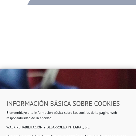
Dirección
INFORMACIÓN BÁSICA SOBRE COOKIES
Ropero Solidario de Usera
Bienvenida/o a la información básica sobre las cookies de la página web
Beasáin 25-33
posterior, local 3 – 28041 Madrid
responsabilidad de la entidad:
WALK REHABILITACIÓN Y DESARROLLO INTEGRAL, S.L.