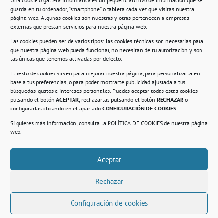
Una cookie o galleta informática es un pequeño archivo de información que se
guarda en tu ordenador, “smartphone” o tableta cada vez que visitas nuestra
Información
página web. Algunas cookies son nuestras y otras pertenecen a empresas
externas que prestan servicios para nuestra página web.
Política de privacidad.
Las cookies pueden ser de varios tipos: las cookies técnicas son necesarias para
que nuestra página web pueda funcionar, no necesitan de tu autorización y son
Compromiso con la protección de datos
las únicas que tenemos activadas por defecto.
personales.
El resto de cookies sirven para mejorar nuestra página, para personalizarla en
base a tus preferencias, o para poder mostrarte publicidad ajustada a tus
Política de Cookies.
búsquedas, gustos e intereses personales. Puedes aceptar todas estas cookies
pulsando el botón
ACEPTAR,
rechazarlas pulsando el botón
RECHAZAR
o
configurarlas clicando en el apartado
CONFIGURACIÓN DE COOKIES
.
Si quieres más información, consulta la
POLÍTICA DE COOKIES
de nuestra página
© 2021. Realizado en el Centro de Rehabilitación
Laboral de Usera
web.
Aceptar
.
Rechazar
Configuración de cookies