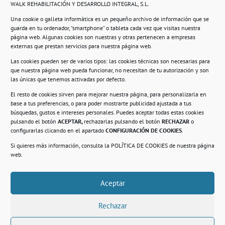
WALK REHABILITACIÓN Y DESARROLLO INTEGRAL, S.L.
Una cookie o galleta informática es un pequeño archivo de información que se
guarda en tu ordenador, “smartphone” o tableta cada vez que visitas nuestra
Información
página web. Algunas cookies son nuestras y otras pertenecen a empresas
externas que prestan servicios para nuestra página web.
Política de privacidad.
Las cookies pueden ser de varios tipos: las cookies técnicas son necesarias para
que nuestra página web pueda funcionar, no necesitan de tu autorización y son
Compromiso con la protección de datos
las únicas que tenemos activadas por defecto.
personales.
El resto de cookies sirven para mejorar nuestra página, para personalizarla en
base a tus preferencias, o para poder mostrarte publicidad ajustada a tus
Política de Cookies.
búsquedas, gustos e intereses personales. Puedes aceptar todas estas cookies
pulsando el botón
ACEPTAR,
rechazarlas pulsando el botón
RECHAZAR
o
configurarlas clicando en el apartado
CONFIGURACIÓN DE COOKIES
.
Si quieres más información, consulta la
POLÍTICA DE COOKIES
de nuestra página
© 2021. Realizado en el Centro de Rehabilitación
Laboral de Usera
web.
Aceptar
.
Rechazar