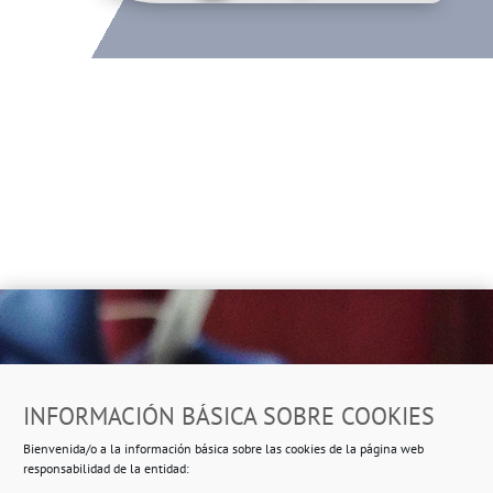
Dirección
INFORMACIÓN BÁSICA SOBRE COOKIES
Ropero Solidario de Usera
Bienvenida/o a la información básica sobre las cookies de la página web
Beasáin 25-33
posterior, local 3 – 28041 Madrid
responsabilidad de la entidad: