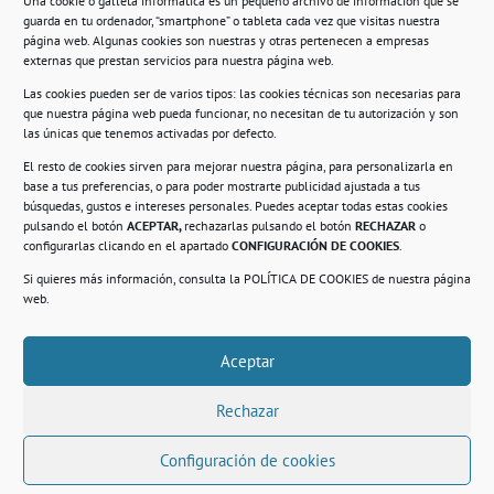
Una cookie o galleta informática es un pequeño archivo de información que se
guarda en tu ordenador, “smartphone” o tableta cada vez que visitas nuestra
Información
página web. Algunas cookies son nuestras y otras pertenecen a empresas
externas que prestan servicios para nuestra página web.
Política de privacidad.
Las cookies pueden ser de varios tipos: las cookies técnicas son necesarias para
que nuestra página web pueda funcionar, no necesitan de tu autorización y son
Compromiso con la protección de datos
las únicas que tenemos activadas por defecto.
personales.
El resto de cookies sirven para mejorar nuestra página, para personalizarla en
base a tus preferencias, o para poder mostrarte publicidad ajustada a tus
Política de Cookies.
búsquedas, gustos e intereses personales. Puedes aceptar todas estas cookies
pulsando el botón
ACEPTAR,
rechazarlas pulsando el botón
RECHAZAR
o
configurarlas clicando en el apartado
CONFIGURACIÓN DE COOKIES
.
Si quieres más información, consulta la
POLÍTICA DE COOKIES
de nuestra página
© 2021. Realizado en el Centro de Rehabilitación
Laboral de Usera
web.
Aceptar
.
Rechazar
Configuración de cookies