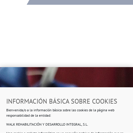
Dirección
INFORMACIÓN BÁSICA SOBRE COOKIES
Ropero Solidario de Usera
Bienvenida/o a la información básica sobre las cookies de la página web
Beasáin 25-33
posterior, local 3 – 28041 Madrid
responsabilidad de la entidad:
WALK REHABILITACIÓN Y DESARROLLO INTEGRAL, S.L.