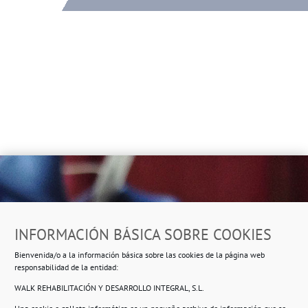
Dirección
INFORMACIÓN BÁSICA SOBRE COOKIES
Ropero Solidario de Usera
Bienvenida/o a la información básica sobre las cookies de la página web
Beasáin 25-33
posterior, local 3 – 28041 Madrid
responsabilidad de la entidad:
WALK REHABILITACIÓN Y DESARROLLO INTEGRAL, S.L.