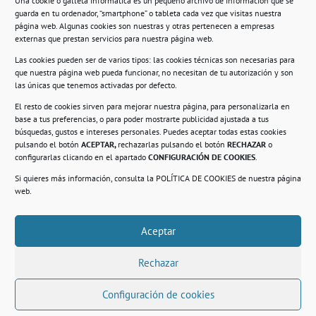
Una cookie o galleta informática es un pequeño archivo de información que se
guarda en tu ordenador, “smartphone” o tableta cada vez que visitas nuestra
Información
página web. Algunas cookies son nuestras y otras pertenecen a empresas
externas que prestan servicios para nuestra página web.
Política de privacidad.
Las cookies pueden ser de varios tipos: las cookies técnicas son necesarias para
que nuestra página web pueda funcionar, no necesitan de tu autorización y son
Compromiso con la protección de datos
las únicas que tenemos activadas por defecto.
personales.
El resto de cookies sirven para mejorar nuestra página, para personalizarla en
base a tus preferencias, o para poder mostrarte publicidad ajustada a tus
Política de Cookies.
búsquedas, gustos e intereses personales. Puedes aceptar todas estas cookies
pulsando el botón
ACEPTAR,
rechazarlas pulsando el botón
RECHAZAR
o
configurarlas clicando en el apartado
CONFIGURACIÓN DE COOKIES
.
Si quieres más información, consulta la
POLÍTICA DE COOKIES
de nuestra página
© 2021. Realizado en el Centro de Rehabilitación
Laboral de Usera
web.
Aceptar
.
Rechazar
Configuración de cookies