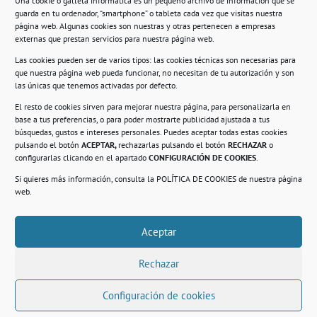
Una cookie o galleta informática es un pequeño archivo de información que se
guarda en tu ordenador, “smartphone” o tableta cada vez que visitas nuestra
Información
página web. Algunas cookies son nuestras y otras pertenecen a empresas
externas que prestan servicios para nuestra página web.
Política de privacidad.
Las cookies pueden ser de varios tipos: las cookies técnicas son necesarias para
que nuestra página web pueda funcionar, no necesitan de tu autorización y son
Compromiso con la protección de datos
las únicas que tenemos activadas por defecto.
personales.
El resto de cookies sirven para mejorar nuestra página, para personalizarla en
base a tus preferencias, o para poder mostrarte publicidad ajustada a tus
Política de Cookies.
búsquedas, gustos e intereses personales. Puedes aceptar todas estas cookies
pulsando el botón
ACEPTAR,
rechazarlas pulsando el botón
RECHAZAR
o
configurarlas clicando en el apartado
CONFIGURACIÓN DE COOKIES
.
Si quieres más información, consulta la
POLÍTICA DE COOKIES
de nuestra página
© 2021. Realizado en el Centro de Rehabilitación
Laboral de Usera
web.
Aceptar
.
Rechazar
Configuración de cookies