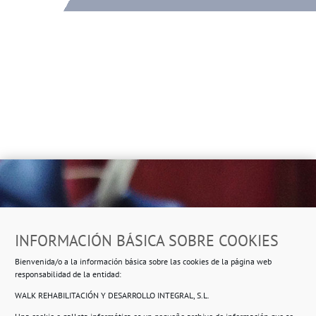
Dirección
INFORMACIÓN BÁSICA SOBRE COOKIES
Ropero Solidario de Usera
Bienvenida/o a la información básica sobre las cookies de la página web
Beasáin 25-33
posterior, local 3 – 28041 Madrid
responsabilidad de la entidad:
WALK REHABILITACIÓN Y DESARROLLO INTEGRAL, S.L.