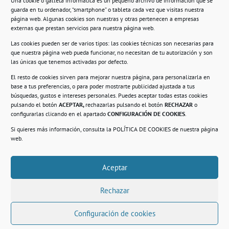
Una cookie o galleta informática es un pequeño archivo de información que se
guarda en tu ordenador, “smartphone” o tableta cada vez que visitas nuestra
Información
página web. Algunas cookies son nuestras y otras pertenecen a empresas
externas que prestan servicios para nuestra página web.
Política de privacidad.
Las cookies pueden ser de varios tipos: las cookies técnicas son necesarias para
que nuestra página web pueda funcionar, no necesitan de tu autorización y son
Compromiso con la protección de datos
las únicas que tenemos activadas por defecto.
personales.
El resto de cookies sirven para mejorar nuestra página, para personalizarla en
base a tus preferencias, o para poder mostrarte publicidad ajustada a tus
Política de Cookies.
búsquedas, gustos e intereses personales. Puedes aceptar todas estas cookies
pulsando el botón
ACEPTAR,
rechazarlas pulsando el botón
RECHAZAR
o
configurarlas clicando en el apartado
CONFIGURACIÓN DE COOKIES
.
Si quieres más información, consulta la
POLÍTICA DE COOKIES
de nuestra página
© 2021. Realizado en el Centro de Rehabilitación
Laboral de Usera
web.
Aceptar
.
Rechazar
Configuración de cookies