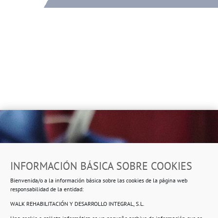
Dirección
INFORMACIÓN BÁSICA SOBRE COOKIES
Ropero Solidario de Usera
Bienvenida/o a la información básica sobre las cookies de la página web
Beasáin 25-33
posterior, local 3 – 28041 Madrid
responsabilidad de la entidad:
WALK REHABILITACIÓN Y DESARROLLO INTEGRAL, S.L.