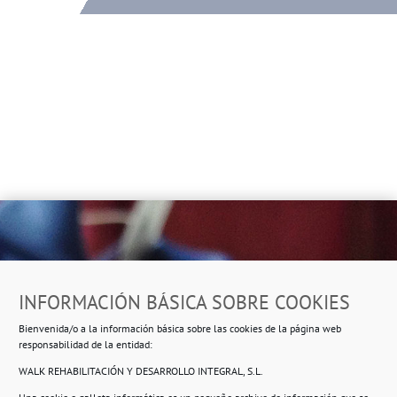
Dirección
INFORMACIÓN BÁSICA SOBRE COOKIES
Ropero Solidario de Usera
Bienvenida/o a la información básica sobre las cookies de la página web
Beasáin 25-33
posterior, local 3 – 28041 Madrid
responsabilidad de la entidad:
WALK REHABILITACIÓN Y DESARROLLO INTEGRAL, S.L.