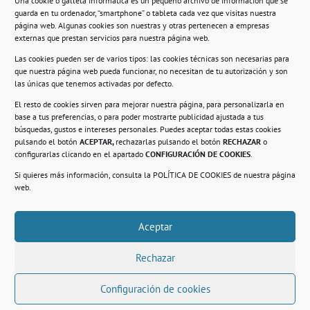
Una cookie o galleta informática es un pequeño archivo de información que se
guarda en tu ordenador, “smartphone” o tableta cada vez que visitas nuestra
Información
página web. Algunas cookies son nuestras y otras pertenecen a empresas
externas que prestan servicios para nuestra página web.
Política de privacidad.
Las cookies pueden ser de varios tipos: las cookies técnicas son necesarias para
que nuestra página web pueda funcionar, no necesitan de tu autorización y son
Compromiso con la protección de datos
las únicas que tenemos activadas por defecto.
personales.
El resto de cookies sirven para mejorar nuestra página, para personalizarla en
base a tus preferencias, o para poder mostrarte publicidad ajustada a tus
Política de Cookies.
búsquedas, gustos e intereses personales. Puedes aceptar todas estas cookies
pulsando el botón
ACEPTAR,
rechazarlas pulsando el botón
RECHAZAR
o
configurarlas clicando en el apartado
CONFIGURACIÓN DE COOKIES
.
Si quieres más información, consulta la
POLÍTICA DE COOKIES
de nuestra página
© 2021. Realizado en el Centro de Rehabilitación
Laboral de Usera
web.
Aceptar
.
Rechazar
Configuración de cookies