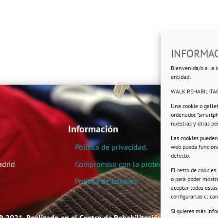
INFORMAC
Bienvenida/o a la i
entidad:
WALK REHABILITAC
Una cookie o galle
ordenador, “smartp
nuestras y otras p
Información
Las cookies pueden 
Política de privacidad.
web pueda funciona
defecto.
adrid
Compromiso con la protección de datos pe
El resto de cookies
o para poder mostra
Política de Cookies.
aceptar todas esta
configurarlas clic
Si quieres más inf
© 2021. Realizado en el Centro de Rehabilitación Laboral de User