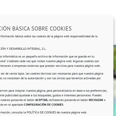
IÓN BÁSICA SOBRE COOKIES
nformación básica sobre las cookies de la página web responsabilidad de la
IÓN Y DESARROLLO INTEGRAL, S.L.
ta informática es un pequeño archivo de información que se guarda en tu
hone” o tableta cada vez que visitas nuestra página web. Algunas cookies son
ertenecen a empresas externas que prestan servicios para nuestra página web.
ser de varios tipos: las cookies técnicas son necesarias para que nuestra página
r, no necesitan de tu autorización y son las únicas que tenemos activadas por
rsonales.
 sirven para mejorar nuestra página, para personalizarla en base a tus preferencias,
rte publicidad ajustada a tus búsquedas, gustos e intereses personales. Puedes
s cookies pulsando el botón
ACEPTAR,
rechazarlas pulsando el botón
RECHAZAR
o
ando en el apartado
CONFIGURACIÓN DE COOKIES
.
ormación, consulta la
POLÍTICA DE COOKIES
de nuestra página web.
a