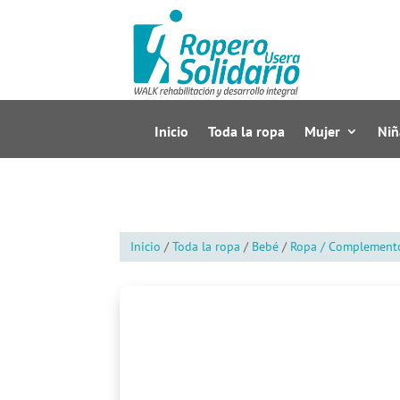
Inicio
Toda la ropa
Mujer
Niñ
Inicio
/
Toda la ropa
/
Bebé
/
Ropa / Complement