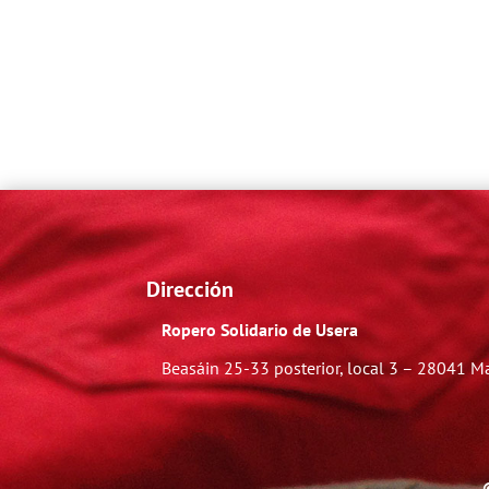
Dirección
Ropero Solidario de Usera
Beasáin 25-33
posterior, local 3 – 28041 M