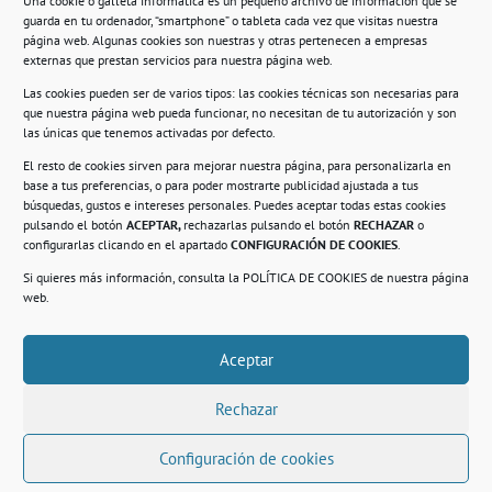
Una cookie o galleta informática es un pequeño archivo de información que se
guarda en tu ordenador, “smartphone” o tableta cada vez que visitas nuestra
Información
página web. Algunas cookies son nuestras y otras pertenecen a empresas
externas que prestan servicios para nuestra página web.
Política de privacidad.
Las cookies pueden ser de varios tipos: las cookies técnicas son necesarias para
que nuestra página web pueda funcionar, no necesitan de tu autorización y son
Compromiso con la protección de datos
las únicas que tenemos activadas por defecto.
personales.
El resto de cookies sirven para mejorar nuestra página, para personalizarla en
base a tus preferencias, o para poder mostrarte publicidad ajustada a tus
Política de Cookies.
búsquedas, gustos e intereses personales. Puedes aceptar todas estas cookies
pulsando el botón
ACEPTAR,
rechazarlas pulsando el botón
RECHAZAR
o
configurarlas clicando en el apartado
CONFIGURACIÓN DE COOKIES
.
Si quieres más información, consulta la
POLÍTICA DE COOKIES
de nuestra página
© 2021. Realizado en el Centro de Rehabilitación
Laboral de Usera
web.
Aceptar
.
Rechazar
Configuración de cookies