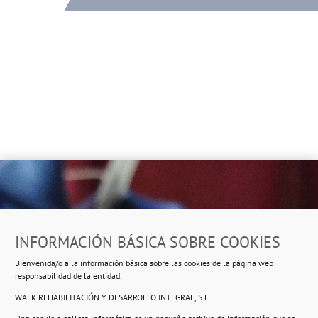
Dirección
INFORMACIÓN BÁSICA SOBRE COOKIES
Ropero Solidario de Usera
Bienvenida/o a la información básica sobre las cookies de la página web
Beasáin 25-33
posterior, local 3 – 28041 Madrid
responsabilidad de la entidad:
WALK REHABILITACIÓN Y DESARROLLO INTEGRAL, S.L.