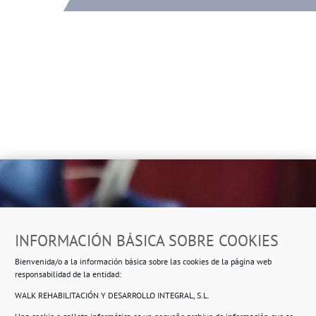
Dirección
INFORMACIÓN BÁSICA SOBRE COOKIES
Ropero Solidario de Usera
Bienvenida/o a la información básica sobre las cookies de la página web
Beasáin 25-33
posterior, local 3 – 28041 Madrid
responsabilidad de la entidad:
WALK REHABILITACIÓN Y DESARROLLO INTEGRAL, S.L.