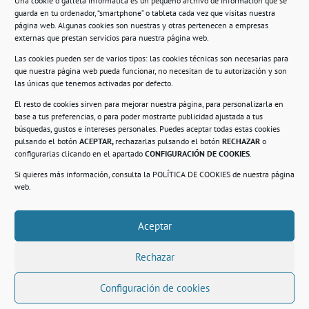
Una cookie o galleta informática es un pequeño archivo de información que se
guarda en tu ordenador, “smartphone” o tableta cada vez que visitas nuestra
Información
página web. Algunas cookies son nuestras y otras pertenecen a empresas
externas que prestan servicios para nuestra página web.
Política de privacidad.
Las cookies pueden ser de varios tipos: las cookies técnicas son necesarias para
que nuestra página web pueda funcionar, no necesitan de tu autorización y son
Compromiso con la protección de datos
las únicas que tenemos activadas por defecto.
personales.
El resto de cookies sirven para mejorar nuestra página, para personalizarla en
base a tus preferencias, o para poder mostrarte publicidad ajustada a tus
Política de Cookies.
búsquedas, gustos e intereses personales. Puedes aceptar todas estas cookies
pulsando el botón
ACEPTAR,
rechazarlas pulsando el botón
RECHAZAR
o
configurarlas clicando en el apartado
CONFIGURACIÓN DE COOKIES
.
Si quieres más información, consulta la
POLÍTICA DE COOKIES
de nuestra página
© 2021. Realizado en el Centro de Rehabilitación
Laboral de Usera
web.
Aceptar
.
Rechazar
Configuración de cookies