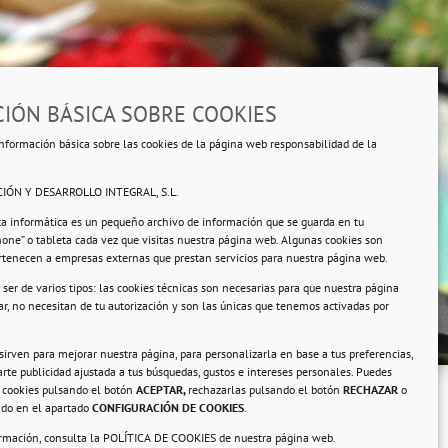
IÓN BÁSICA SOBRE COOKIES
rsonales.
nformación básica sobre las cookies de la página web responsabilidad de la
IÓN Y DESARROLLO INTEGRAL, S.L.
ta informática es un pequeño archivo de información que se guarda en tu
a
hone” o tableta cada vez que visitas nuestra página web. Algunas cookies son
ertenecen a empresas externas que prestan servicios para nuestra página web.
ser de varios tipos: las cookies técnicas son necesarias para que nuestra página
r, no necesitan de tu autorización y son las únicas que tenemos activadas por
 sirven para mejorar nuestra página, para personalizarla en base a tus preferencias,
rte publicidad ajustada a tus búsquedas, gustos e intereses personales. Puedes
s cookies pulsando el botón
ACEPTAR,
rechazarlas pulsando el botón
RECHAZAR
o
ando en el apartado
CONFIGURACIÓN DE COOKIES
.
ormación, consulta la
POLÍTICA DE COOKIES
de nuestra página web.