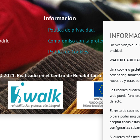
Información
Política de privacidad.
INFORMAC
adrid
Compromiso con la protección de datos pe
Bienvenida/o a la i
entidad:
Política de Cookies.
WALK REHABILITAC
Una cookie o galle
© 2021. Realizado en el Centro de Rehabilitación Laboral de User
ordenador, “smartp
nuestras y otras p
Las cookies pueden 
web pueda funciona
defecto.
.
El resto de cookies
o para poder mostra
aceptar todas esta
configurarlas clic
Si quieres más inf